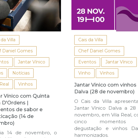
 da Villa
Cais da Villa
f Daniel Gomes
Chef Daniel Gomes
ntos
Jantar Vínico
Eventos
Jantar Vínico
s
Notícias
Vinho
Vinhos
 Real
Vinhos
Jantar Vínico com vinhos
Dalva (28 de novembro)
r Vínico com Quinta
O Cais da Villa apresent
 D'Ordens |
Jantar Vínico Dalva a 28
ntos de sabor e
novembro, em Vila Real, 
ticação (14 de
cinco momentos 
mbro)
degustação e vinhos Da
ia 14 de novembro, o
harmonizados.