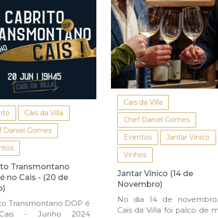
Cais da Villa
ito
Cais da Villa
Chef Daniel Gomes
f Daniel Gomes
Eventos
Jantar Vínico
ntos
Vinhos
ito Transmontano
Jantar Vínico (14 de
 no Cais - (20 de
Novembro)
o)
No dia 14 de novembro
ito Transmontano DOP é
Cais da Villa foi palco de m
Cais - Junho 2024