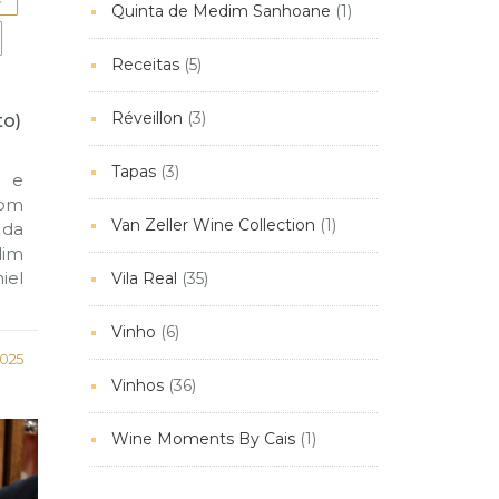
Quinta de Medim Sanhoane
(1)
Receitas
(5)
Réveillon
(3)
to)
Tapas
(3)
 e
com
Van Zeller Wine Collection
(1)
 da
dim
iel
Vila Real
(35)
Vinho
(6)
2025
Vinhos
(36)
Wine Moments By Cais
(1)