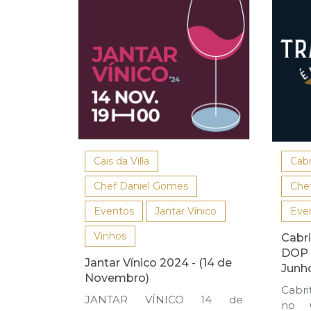
Cais da Villa
Cabr
Chef Daniel Gomes
Che
Eventos
Jantar Vínico
Eve
Vinhos
Cabr
DOP é
Jantar Vínico 2024 - (14 de
Junh
Novembro)
Cabr
JANTAR VÍNICO 14 de
no 