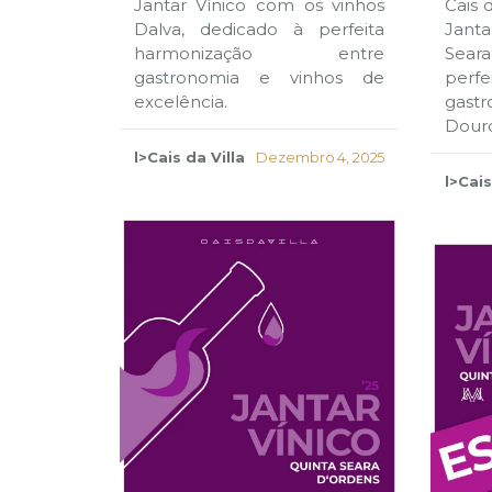
Jantar Vínico com os vinhos
Cais 
Dalva, dedicado à perfeita
Jant
harmonização entre
Sear
gastronomia e vinhos de
perfe
excelência.
gast
Dour
l>Cais da Villa
Dezembro 4, 2025
l>Cais