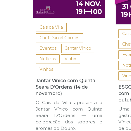
Cais da Villa
Cais
Chef Daniel Gomes
Che
Eventos
Jantar Vínico
Eve
Notícias
Vinho
Notí
Vinhos
Vin
Jantar Vínico com Quinta
Seara D'Ordens (14 de
ESGO
novembro)
com 
outu
O Cais da Villa apresenta o
Jantar Vínico com Quinta
Uma
Seara D’Ordens — uma
gastr
celebração dos sabores e
Vínic
aromas do Douro.
de ou