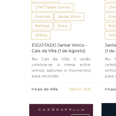
Chef Daniel Gomes
Che
Eventos
Jantar Vínico
Eve
Notícias
Vinho
Notí
Vinhos
Vin
ESGOTADO Jantar Vínico -
Janta
Cais da Villa (1 de Agosto)
(1 de
No Cais da Villa, o verão
No C
celebra-se à mesa entre
cele
vinhos, sabores e momentos
vinh
para recordar.
para 
l>Cais da Villa
Julho 14, 2025
l>Cais