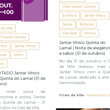
Chef Daniel Gomes
Eventos
Jantar Vínico
News
Notícias
 da Villa
Vila Real
Vinhos
f Daniel Gomes
Jantar Vínico Quinta do
ntos
Jantar Vínico
Lamal | Noite de elegânc
e sabor (31 de outubro)
cias
Vinho
No dia 31 de outubro, o C
hos
da Villa realizou mais
Jantar Vínico com a Qui
TADO Jantar Vínico
do Lamal, dedicado à arte
Quinta do Lamal (31 de
harmonização.
bro)
 noite única de
l>Cais da Villa
Novembro 4, 2
onomia e vinhos. Jantar
o Quinta do Lamal – 31
tubro no Cais da Villa.