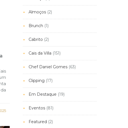
Almoços
(2)
Brunch
(1)
Cabrito
(2)
Cais da Villa
(151)
ia
Chef Daniel Gomes
(63)
ais
 um
Clipping
(17)
nta
 da
Em Destaque
(19)
Eventos
(81)
025
Featured
(2)