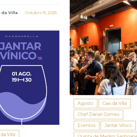
 da Villa
Outubro 15, 2025
Agosto
Cais da Villa
Chef Daniel Gomes
Eventos
Jantar Vínico
 da Villa
Quinta de Medim Sanhoan