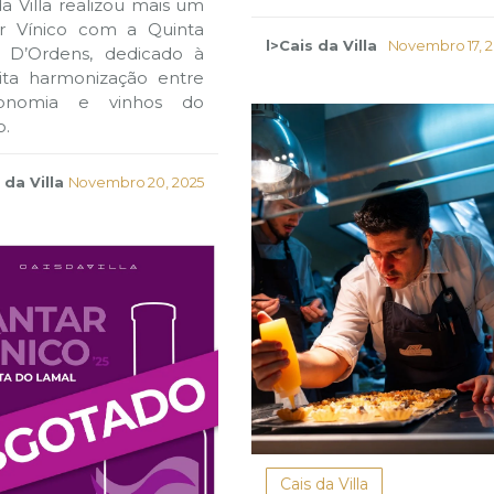
da Villa realizou mais um
ar Vínico com a Quinta
l>Cais da Villa
Novembro 17, 
a D’Ordens, dedicado à
ita harmonização entre
ronomia e vinhos do
o.
 da Villa
Novembro 20, 2025
Cais da Villa