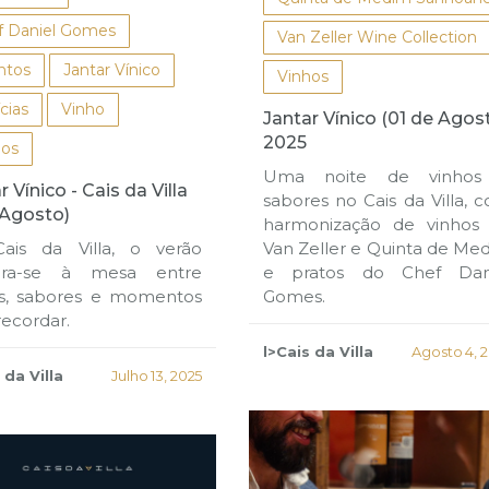
f Daniel Gomes
Van Zeller Wine Collection
ntos
Jantar Vínico
Vinhos
cias
Vinho
Jantar Vínico (01 de Agos
2025
hos
Uma noite de vinhos
r Vínico - Cais da Villa
sabores no Cais da Villa, 
 Agosto)
harmonização de vinhos
ais da Villa, o verão
Van Zeller e Quinta de Me
bra-se à mesa entre
e pratos do Chef Dan
os, sabores e momentos
Gomes.
recordar.
l>Cais da Villa
Agosto 4, 
 da Villa
Julho 13, 2025