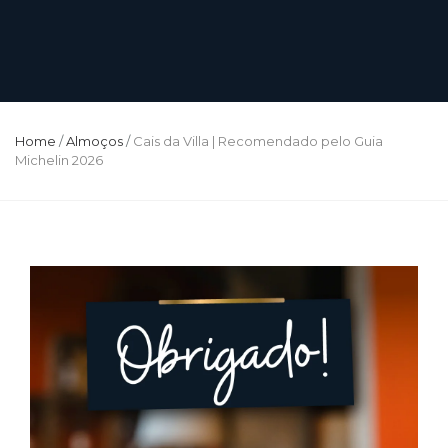
Home
/
Almoços
/
Cais da Villa | Recomendado pelo Guia
Michelin 2026