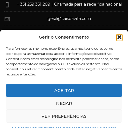
+ 351 259 351 209
| Chamada para a rede fixa nacional
geral@caisdavilla.com
Rua Monsenhor Jerónimo do Amaral,
Gerir o Consentimento
5000-570 Vila Real
Para fornecer as melhores experiências, usamos tecnologias como
cookies para armazenar e/ou aceder a informações do dispositivo.
Consentir com essas tecnologias nos permitirá processar dados, como
comportamento de navegação ou IDs exclusivos neste site. Não
consentir ou retirar o consentimento pode afetar negativamante certos
recursos e funções.
ACEITAR
Deixe-nos a sua opinião
NEGAR
VER PREFERÊNCIAS
Powered by
Brand 22 Creative Agency
© 2023 - Todos os direitos
reservados.
Política de Cookies
Política de Privacidade
Política de Privacidade