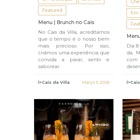
Che
Featured
Em 
Menu | Brunch no Cais
Fea
No Cais da Villa, acreditamos
Menu
que o tempo é o nosso bem
Dia 8
mais precioso. Por isso,
da M
criámos uma experiência que
com
convida a parar, sentir e
desen
saborear.
l>Cais
l>Cais da Villa
Março 5, 2026