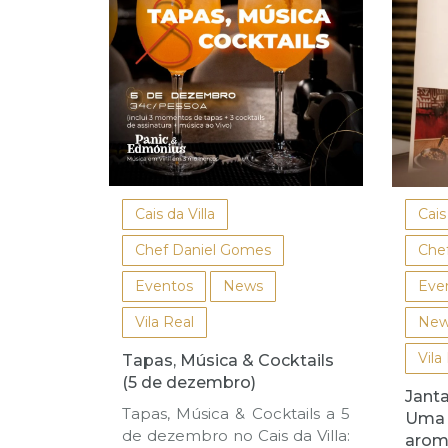
Cais da Villa
Cais
Chef Daniel Gomes
Che
Eventos
News
Eve
Vila Real
New
Vila
Tapas, Música & Cocktails
(5 de dezembro)
Janta
Tapas, Música & Cocktails a 5
Uma 
de dezembro no Cais da Villa:
arom