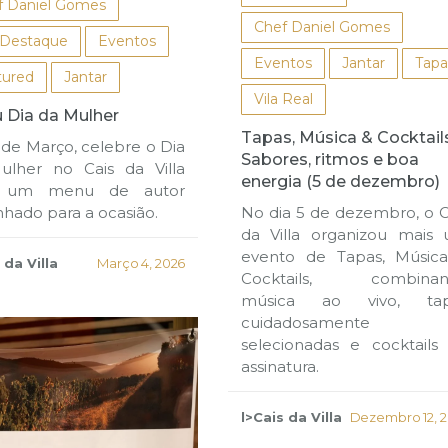
f Daniel Gomes
Chef Daniel Gomes
Destaque
Eventos
Eventos
Jantar
Tapa
tured
Jantar
Vila Real
 Dia da Mulher
Tapas, Música & Cocktails
 de Março, celebre o Dia
Sabores, ritmos e boa
ulher no Cais da Villa
energia (5 de dezembro)
 um menu de autor
hado para a ocasião.
No dia 5 de dezembro, o C
da Villa organizou mais
evento de Tapas, Músic
 da Villa
Março 4, 2026
Cocktails, combinan
música ao vivo, tap
cuidadosamente
selecionadas e cocktails
assinatura.
l>Cais da Villa
Dezembro 12, 