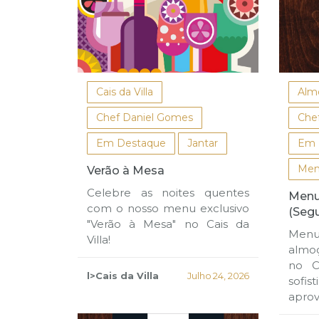
Cais da Villa
Alm
Chef Daniel Gomes
Che
Em Destaque
Jantar
Em 
Men
Verão à Mesa
Celebre as noites quentes
Menu
com o nosso menu exclusivo
(Segu
"Verão à Mesa" no Cais da
Menu 
Villa!
almoç
no C
l>Cais da Villa
Julho 24, 2026
sofi
aprov