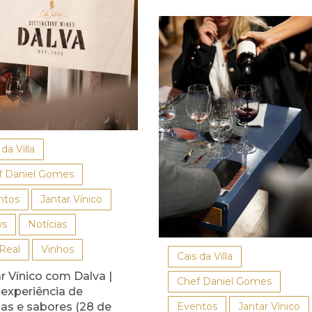
 da Villa
f Daniel Gomes
ntos
Jantar Vínico
s
Notícias
 Real
Vinhos
Cais da Villa
r Vínico com Dalva |
Chef Daniel Gomes
experiência de
as e sabores (28 de
Eventos
Jantar Vínico