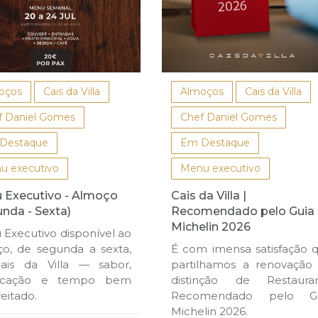
oços
Cais da Villa
Almoços
Cais da Villa
f Daniel Gomes
Chef Daniel Gomes
Destaque
Em Destaque
u executivo
Menu executivo
 Executivo - Almoço
Cais da Villa |
nda - Sexta)
Recomendado pelo Guia
Michelin 2026
Executivo disponível ao
o, de segunda a sexta,
É com imensa satisfação 
ais da Villa — sabor,
partilhamos a renovação
sticação e tempo bem
distinção de Restaura
eitado.
Recomendado pelo Gu
Michelin 2026.