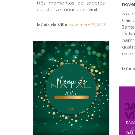
três momentos de sabores,
nove
cocktails e música em vinil.
No d
Cais 
l>Cais da Villa
Novembro 27, 2025
Janta
Dalv
har
gast
excel
l>Cais