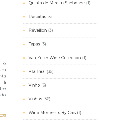
Quinta de Medim Sanhoane
(1)
Receitas
(5)
Réveillon
(3)
Tapas
(3)
Van Zeller Wine Collection
(1)
, o
 um
Vila Real
(35)
nta
o à
Vinho
(6)
tre
 do
Vinhos
(36)
Wine Moments By Cais
(1)
025