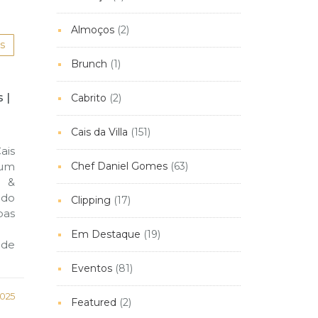
Almoços
(2)
s
Brunch
(1)
 |
Cabrito
(2)
Cais da Villa
(151)
ais
Chef Daniel Gomes
(63)
 um
a &
do
Clipping
(17)
as
Em Destaque
(19)
 de
Eventos
(81)
2025
Featured
(2)