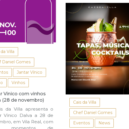
 da Villa
f Daniel Gomes
ntos
Jantar Vínico
ho
Vinhos
r Vínico com vinhos
a (28 de novembro)
Cais da Villa
s da Villa apresenta o
Chef Daniel Gomes
r Vínico Dalva a 28 de
bro, em Vila Real, com
Eventos
News
co momentos de