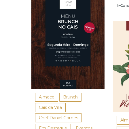
l>Cais
Almoço
Brunch
Cais da Villa
Chef Daniel Gomes
Alm
Em Destaque
Eventos