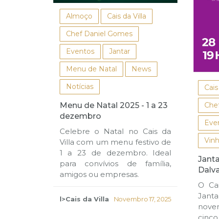
Almoço
Cais da Villa
Chef Daniel Gomes
Eventos
Jantar
Menu de Natal
News
Notícias
Cais
Menu de Natal 2025 - 1 a 23
Che
dezembro
Eve
Celebre o Natal no Cais da
Vin
Villa com um menu festivo de
1 a 23 de dezembro. Ideal
Janta
para convívios de família,
Dalv
amigos ou empresas.
O Cai
Janta
l>Cais da Villa
Novembro 17, 2025
novem
cin