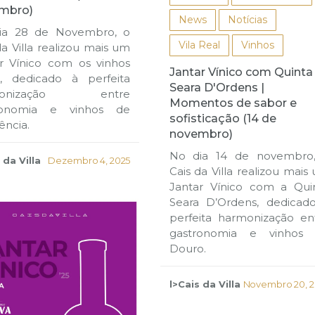
mbro)
News
Notícias
ia 28 de Novembro, o
Vila Real
Vinhos
da Villa realizou mais um
r Vínico com os vinhos
Jantar Vínico com Quinta
a, dedicado à perfeita
Seara D'Ordens |
monização entre
Momentos de sabor e
ronomia e vinhos de
sofisticação (14 de
ência.
novembro)
No dia 14 de novembro
 da Villa
Dezembro 4, 2025
Cais da Villa realizou mais
Jantar Vínico com a Qui
Seara D’Ordens, dedicad
perfeita harmonização en
gastronomia e vinhos
Douro.
l>Cais da Villa
Novembro 20, 2