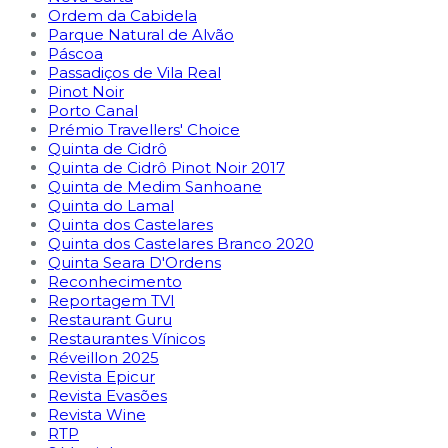
Ordem da Cabidela
Parque Natural de Alvão
Páscoa
Passadiços de Vila Real
Pinot Noir
Porto Canal
Prémio Travellers' Choice
Quinta de Cidrô
Quinta de Cidrô Pinot Noir 2017
Quinta de Medim Sanhoane
Quinta do Lamal
Quinta dos Castelares
Quinta dos Castelares Branco 2020
Quinta Seara D'Ordens
Reconhecimento
Reportagem TVI
Restaurant Guru
Restaurantes Vínicos
Réveillon 2025
Revista Epicur
Revista Evasões
Revista Wine
RTP