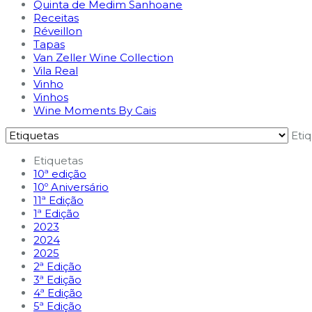
Quinta de Medim Sanhoane
Receitas
Réveillon
Tapas
Van Zeller Wine Collection
Vila Real
Vinho
Vinhos
Wine Moments By Cais
Eti
Etiquetas
10ª edição
10º Aniversário
11ª Edição
1ª Edição
2023
2024
2025
2ª Edição
3ª Edição
4ª Edição
5ª Edição