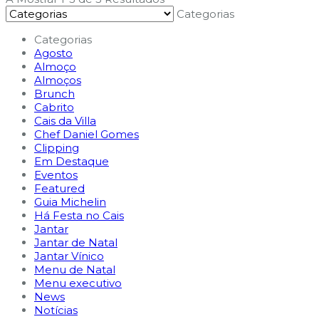
Categorias
Categorias
Agosto
Almoço
Almoços
Brunch
Cabrito
Cais da Villa
Chef Daniel Gomes
Clipping
Em Destaque
Eventos
Featured
Guia Michelin
Há Festa no Cais
Jantar
Jantar de Natal
Jantar Vínico
Menu de Natal
Menu executivo
News
Notícias