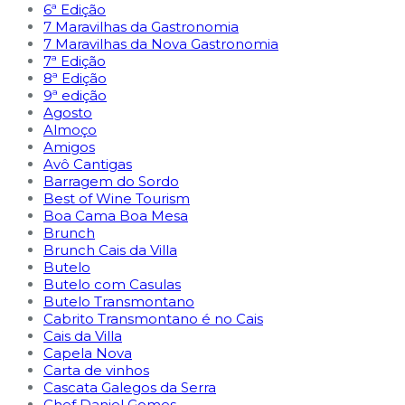
6ª Edição
7 Maravilhas da Gastronomia
7 Maravilhas da Nova Gastronomia
7ª Edição
8ª Edição
9ª edição
Agosto
Almoço
Amigos
Avô Cantigas
Barragem do Sordo
Best of Wine Tourism
Boa Cama Boa Mesa
Brunch
Brunch Cais da Villa
Butelo
Butelo com Casulas
Butelo Transmontano
Cabrito Transmontano é no Cais
Cais da Villa
Capela Nova
Carta de vinhos
Cascata Galegos da Serra
Chef Daniel Gomes