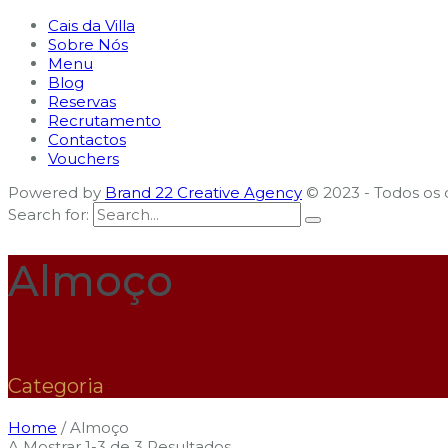
Cais da Villa
Sobre Nós
Menu
Blog
Reservas
Recrutamento
Contactos
Vouchers
Powered by
Brand 22 Creative Agency
© 2023 - Todos os d
Search for:
Almoço
Categoria
Home
/
Almoço
A Mostrar 1-3 de 3 Resultados