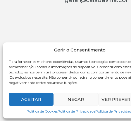
geral@caisdavilla.co
Localizado num antigo armazém de mercadorias
da estação ferroviária de Vila Real, edifício histórico
Gerir o Consentimento
com mais de cem anos, o CAISDAVILLA destaca-se
pela criatividade e inovação do projeto, considerado,
Para fornecer as melhores experiências, usamos tecnologias como cookie
pelo Turismo de Portugal, como ponto de interesse
armazenar e/ou aceder a informações do dispositivo. Consentir com essas
tecnologias nos permitirá processar dados, como comportamento de na
turístico na região duriense e alto duriense.
IDs exclusivos neste site. Não consentir ou retirar o consentimento pode a
negativamante certos recursos e funções.
ACEITAR
NEGAR
VER PREFER
Pow
Política de Cookies
Política de Privacidade
Política de Privacida