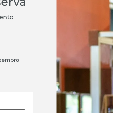
serva
ento
ezembro