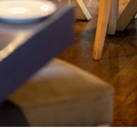
geral@caisdavilla.com
Rua Monsenhor Jerónimo do Amaral,
5000-570 Vila Real
Deixe-nos a sua opinião
dos.