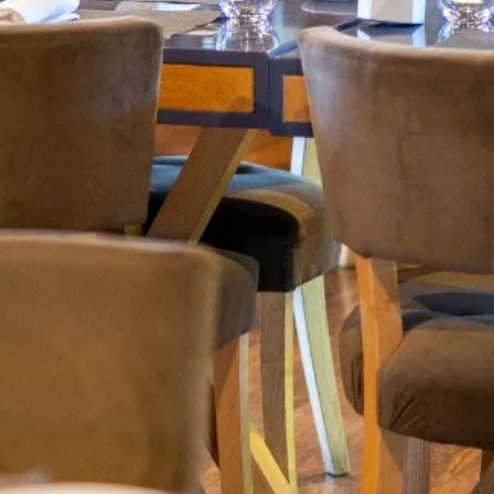
+ 351 259 351 209
| Chamada para a rede fixa
nacional