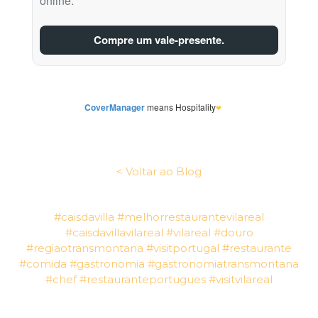
< Voltar ao Blog
#caisdavilla
#melhorrestaurantevilareal
#caisdavillavilareal
#vilareal
#douro
#regiaotransmontana
#visitportugal
#restaurante
#comida
#gastronomia
#gastronomiatransmontana
#chef
#restauranteportugues
#visitvilareal