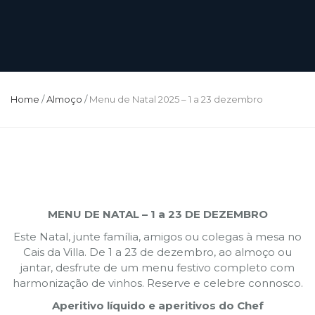
Home
/
Almoço
/
Menu de Natal 2025 – 1 a 23 dezembro
MENU DE NATAL – 1 a 23 DE DEZEMBRO
Este Natal, junte família, amigos ou colegas à mesa no
Cais da Villa. De 1 a 23 de dezembro, ao almoço ou
jantar, desfrute de um menu festivo completo com
harmonização de vinhos. Reserve e celebre connosco.
Aperitivo líquido e aperitivos do Chef