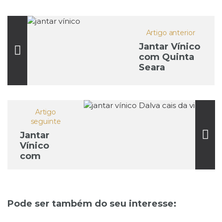
Artigo anterior
Jantar Vínico
com Quinta
Seara
D’Ordens |
Momentos
de sabor e
sofisticação
Artigo
(14 de
seguinte
novembro)
Jantar
Vínico
com
vinhos
Dalva (28
de
novembro)
Pode ser também do seu interesse: