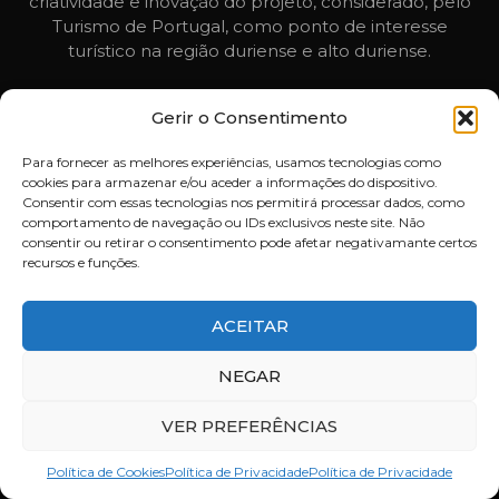
criatividade e inovação do projeto, considerado, pelo
Turismo de Portugal, como ponto de interesse
turístico na região duriense e alto duriense.
Gerir o Consentimento
Sobre Nós
Para fornecer as melhores experiências, usamos tecnologias como
Menu
cookies para armazenar e/ou aceder a informações do dispositivo.
Consentir com essas tecnologias nos permitirá processar dados, como
comportamento de navegação ou IDs exclusivos neste site. Não
Blog
consentir ou retirar o consentimento pode afetar negativamante certos
recursos e funções.
Reservas
ACEITAR
Contactos
NEGAR
Recrutamento
VER PREFERÊNCIAS
Política de Privacidade
Política de Cookies
Política de Privacidade
Política de Privacidade