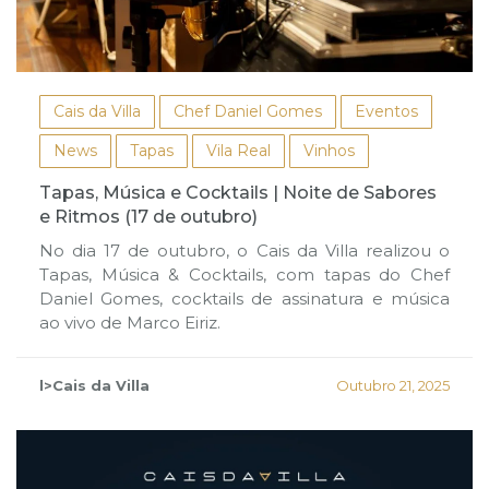
Cais da Villa
Chef Daniel Gomes
Eventos
News
Tapas
Vila Real
Vinhos
Tapas, Música e Cocktails | Noite de Sabores
e Ritmos (17 de outubro)
No dia 17 de outubro, o Cais da Villa realizou o
Tapas, Música & Cocktails, com tapas do Chef
Daniel Gomes, cocktails de assinatura e música
ao vivo de Marco Eiriz.
l>Cais da Villa
Outubro 21, 2025