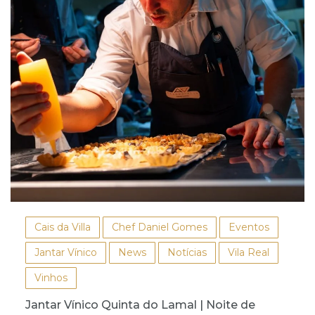
Cais da Villa
Chef Daniel Gomes
Eventos
Jantar Vínico
News
Notícias
Vila Real
Vinhos
Jantar Vínico Quinta do Lamal | Noite de