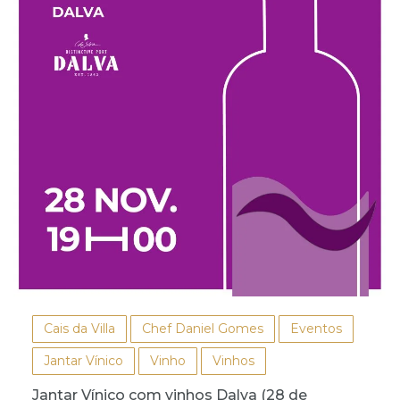
Cais da Villa
Chef Daniel Gomes
Eventos
Jantar Vínico
Vinho
Vinhos
Jantar Vínico com vinhos Dalva (28 de