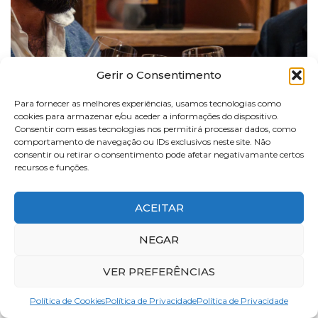
Gerir o Consentimento
Para fornecer as melhores experiências, usamos tecnologias como
cookies para armazenar e/ou aceder a informações do dispositivo.
Consentir com essas tecnologias nos permitirá processar dados, como
comportamento de navegação ou IDs exclusivos neste site. Não
consentir ou retirar o consentimento pode afetar negativamante certos
recursos e funções.
ACEITAR
NEGAR
Cais da Villa
Chef Daniel Gomes
Eventos
VER PREFERÊNCIAS
Jantar Vínico
Vinhos
Política de Cookies
Política de Privacidade
Política de Privacidade