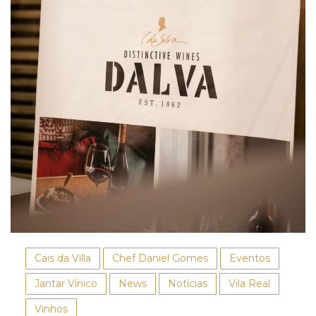
Cais da Villa
Chef Daniel Gomes
Eventos
Jantar Vínico
News
Notícias
Vila Real
Vinhos