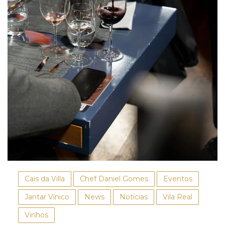
Cais da Villa
Chef Daniel Gomes
Eventos
Jantar Vínico
News
Notícias
Vila Real
Vinhos