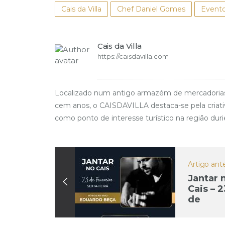
Cais da Villa
Chef Daniel Gomes
Event
Cais da Villa
https://caisdavilla.com
Localizado num antigo armazém de mercadorias da e
cem anos, o CAISDAVILLA destaca-se pela criativi
como ponto de interesse turístico na região duri
Artigo ante
Jantar 
Cais – 2
de
feverei