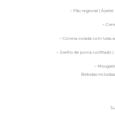
– Pão regional | Azei
– Cre
– Corvina corada com lulas a
– Joelho de porca confitado | 
– Mougatin
Bebidas incluídas
Su