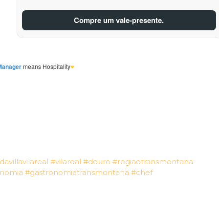
davillavilareal
#vilareal
#douro
#regiaotransmontana
onomia
#gastronomiatransmontana
#chef