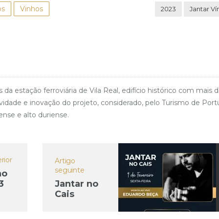
os
Vinhos
2023
Jantar Ví
stação ferroviária de Vila Real, edifício histórico com mais 
dade e inovação do projeto, considerado, pelo Turismo de Port
ense e alto duriense.
rior
Artigo
seguinte
no
3
Jantar no
Cais
ro