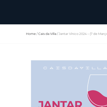
Home
/
Cais da Villa
/
Jantar Vínico 2024 – (7 de Març