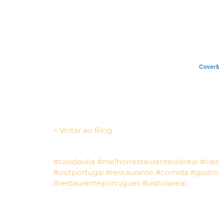
< Voltar ao Blog
#caisdavilla
#melhorrestaurantevilareal
#cais
#visitportugal
#restaurante
#comida
#gastr
#restauranteportugues
#visitvilareal