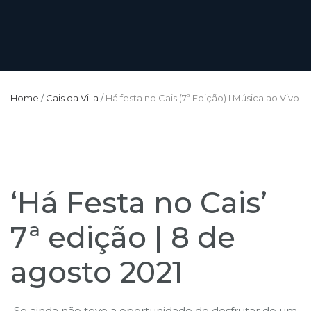
Home
/
Cais da Villa
/
Há festa no Cais (7ª Edição) I Música ao Vivo
‘Há Festa no Cais’
7ª edição | 8 de
agosto 2021
Se ainda não teve a oportunidade de desfrutar de um