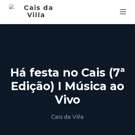
Skip
to
content
Há festa no Cais (7ª
Edição) I Música ao
Vivo
Cais da Villa