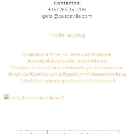
Contactos:
+351 259 351 209
geral@caisdavilla.com
< Voltar ao Blog
#caisdavilla
#melhorrestaurantevilareal
#caisdavillavilareal
#vilareal
#douro
#regiaotransmontana
#visitportugal
#restaurante
#comida
#gastronomia
#gastronomiatransmontana
#chef
#restauranteportugues
#visitvilareal