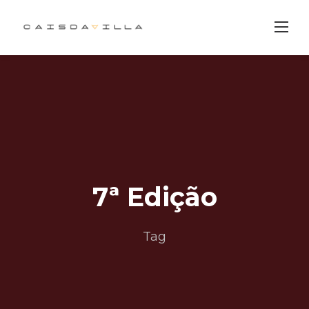
Skip
to
content
7ª Edição
Tag