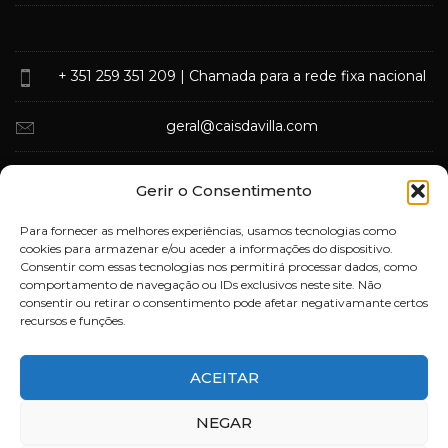
+ 351 259 351 209
| Chamada para a rede fixa nacional
geral@caisdavilla.com
Rua Monsenhor Jerónimo do Amaral,
Gerir o Consentimento
5000-570 Vila Real
Para fornecer as melhores experiências, usamos tecnologias como
cookies para armazenar e/ou aceder a informações do dispositivo.
Consentir com essas tecnologias nos permitirá processar dados, como
comportamento de navegação ou IDs exclusivos neste site. Não
consentir ou retirar o consentimento pode afetar negativamante certos
recursos e funções.
ACEITAR
Deixe-nos a sua opinião
NEGAR