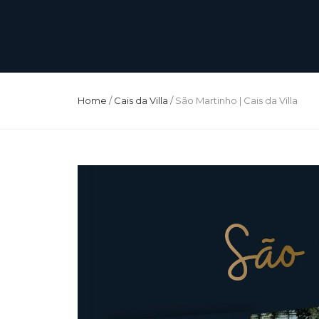
Home
/
Cais da Villa
/
São Martinho | Cais da Villa