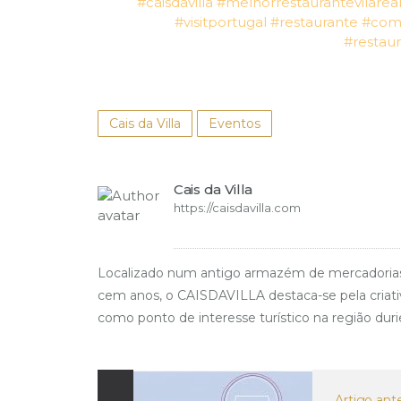
#caisdavilla
#melhorrestaurantevilarea
#visitportugal
#restaurante
#com
#restau
Cais da Villa
Eventos
Cais da Villa
https://caisdavilla.com
Localizado num antigo armazém de mercadorias da e
cem anos, o CAISDAVILLA destaca-se pela criativi
como ponto de interesse turístico na região duri
Artigo ante