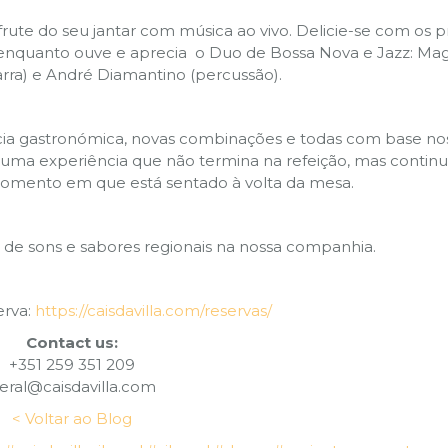
rute do seu jantar com música ao vivo. Delicie-se com os p
enquanto ouve e aprecia o Duo de Bossa Nova e Jazz: Mag
tarra) e André Diamantino (percussão).
ência gastronómica, novas combinações e todas com base no
ma experiência que não termina na refeição, mas continu
momento em que está sentado à volta da mesa.
m de sons e sabores regionais na nossa companhia.
erva:
https://caisdavilla.com/reservas/
Contact us:
+351 259 351 209
eral@caisdavilla.com
< Voltar ao Blog