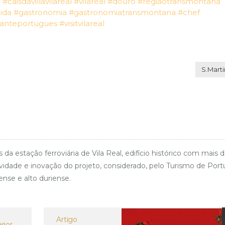
l
#caisdavillavilareal
#vilareal
#douro
#regiaotransmontana
ida
#gastronomia
#gastronomiatransmontana
#chef
ranteportugues
#visitvilareal
S.Mart
stação ferroviária de Vila Real, edifício histórico com mais 
dade e inovação do projeto, considerado, pelo Turismo de Port
ense e alto duriense.
Artigo
rior