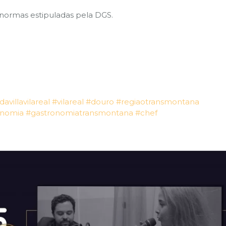
 normas estipuladas pela DGS.
J
davillavilareal
#vilareal
#douro
#regiaotransmontana
onomia
#gastronomiatransmontana
#chef