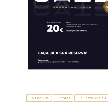
Cais da Villa
Eventos
Há Festa no Cais