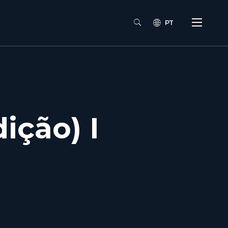
PT
ição) I