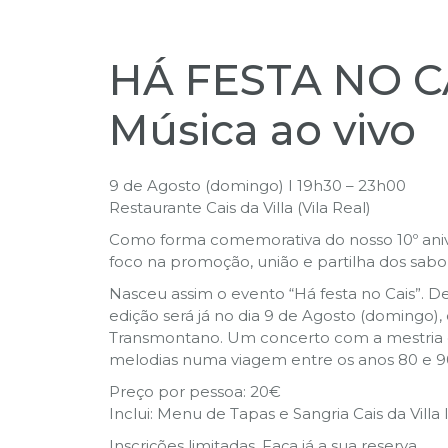
HÁ FESTA NO CA
Música ao vivo
9 de Agosto (domingo) I 19h30 – 23h00
Restaurante Cais da Villa (Vila Real)
Como forma comemorativa do nosso 10º aniver
foco na promoção, união e partilha dos sabo
Nasceu assim o evento “Há festa no Cais”. D
edição será já no dia 9 de Agosto (doming
Transmontano. Um concerto com a mestria do
melodias numa viagem entre os anos 80 e 9
Preço por pessoa: 20€
Inclui: Menu de Tapas e Sangria Cais da Villa
Inscrições limitadas. Faça já a sua reserva.