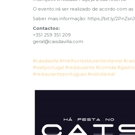
O evento irá ser realizado de acordo com as
Saber mais informação: https://bit.ly/2PnZsn
Contactos:
+351 259 351 209
geral@caisdavilla.com
#caisdavilla
#melhorrestaurantevilareal
#cais
#visitportugal
#restaurante
#comida
#gastr
#restauranteportugues
#visitvilareal