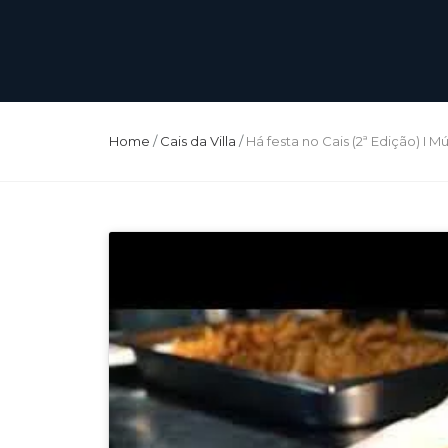
Home
/
Cais da Villa
/
Há festa no Cais (2ª Edição) I M