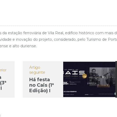
stação ferroviária de Vila Real, edifício histórico com mais 
dade e inovação do projeto, considerado, pelo Turismo de Port
ense e alto duriense.
Artigo
rior
seguinte
a
Há festa
(3ª
no Cais (1ª
I
Edição) I
ao
Música ao
Vivo
: