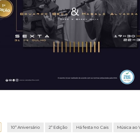
10º Aniversário
2ª Edição
Há festa no Cais
Música ao 