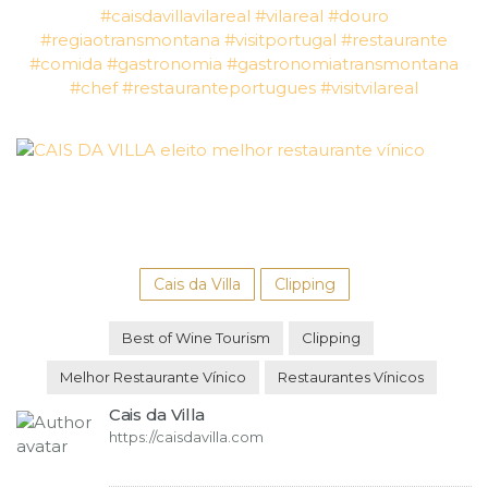
#caisdavillavilareal
#vilareal
#douro
#regiaotransmontana
#visitportugal
#restaurante
#comida
#gastronomia
#gastronomiatransmontana
#chef
#restauranteportugues
#visitvilareal
Cais da Villa
Clipping
Best of Wine Tourism
Clipping
Melhor Restaurante Vínico
Restaurantes Vínicos
Cais da Villa
https://caisdavilla.com