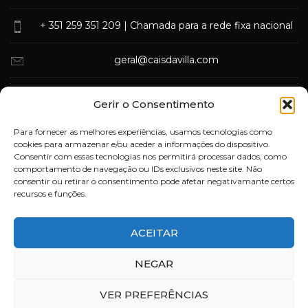
+ 351 259 351 209
| Chamada para a rede fixa nacional
geral@caisdavilla.com
Rua Monsenhor Jerónimo do Amaral,
Gerir o Consentimento
5000-570 Vila Real
Para fornecer as melhores experiências, usamos tecnologias como
cookies para armazenar e/ou aceder a informações do dispositivo.
Consentir com essas tecnologias nos permitirá processar dados, como
comportamento de navegação ou IDs exclusivos neste site. Não
consentir ou retirar o consentimento pode afetar negativamante certos
recursos e funções.
ACEITAR
Deixe-nos a sua opinião
NEGAR
VER PREFERÊNCIAS
Powered by
Brand 22 Creative Agency
© 2023 - Todos os direitos