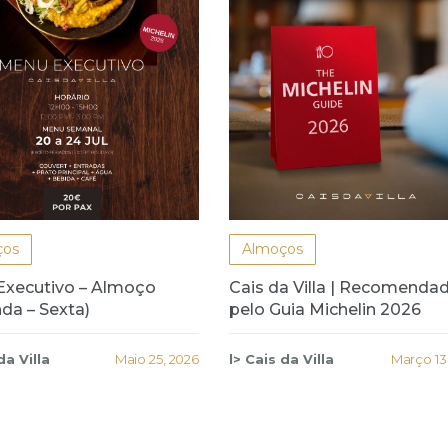
ços
Almoços
Executivo – Almoço
Cais da Villa | Recomenda
da – Sexta)
pelo Guia Michelin 2026
da Villa
Maio 25, 2026
l> Cais da Villa
Março 13