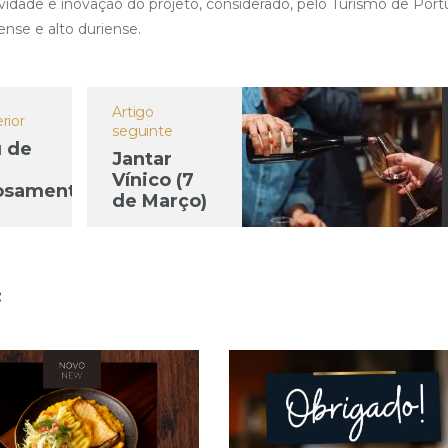
dade e inovação do projeto, considerado, pelo Turismo de Port
ense e alto duriense.
Artigo
rior
seguinte
 de
Jantar
Vínico (7
osamente
de Março)
nado para
nhar a
eição
: