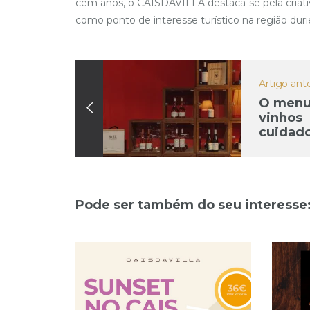
cem anos, o CAISDAVILLA destaca-se pela criativi
como ponto de interesse turístico na região duri
Artigo ante
O menu
vinhos
cuidad
selecio
acompa
sua ref
Pode ser também do seu interesse