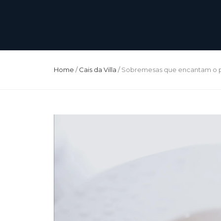
Home
/
Cais da Villa
/
Sobremesas que encantam o 