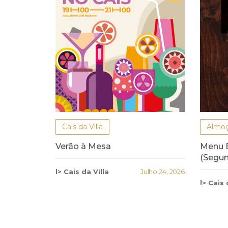
Cais da Villa
Almo
Verão à Mesa
Menu 
(Segun
l> Cais da Villa
Julho 24, 2026
l> Cais 