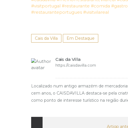
#visitportugal
#restaurante
#comida
#gastr
#restauranteportugues
#visitvilareal
Cais da Villa
Em Destaque
Cais da Villa
https://caisdavilla.com
Localizado num antigo armazém de mercadorias da e
cem anos, o CAISDAVILLA destaca-se pela criativi
como ponto de interesse turístico na região duri
Artigo ante