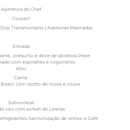
Aperitivos do Chef
Couvert
te Dop Transmontano | Azeitonas Marinadas
Entrada
serra , presunto e doce de abobora Peixe
inado com espinafres e cogumelos
e/ou
Carne
Bísaro com risotto de moira e couve
Sobremesa
do céu com sorbet de Laranja
refrigerantes, harmonização de vinhos, e Café