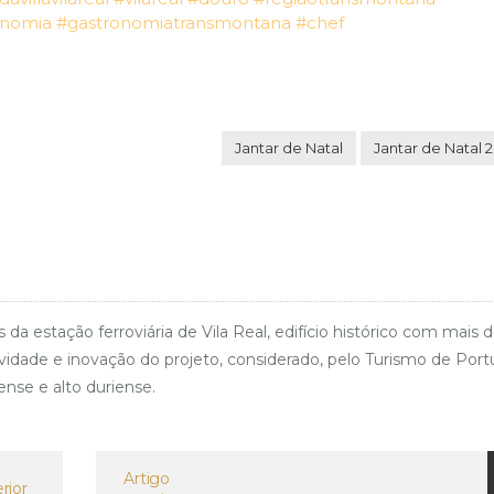
onomia
#gastronomiatransmontana
#chef
Jantar de Natal
Jantar de Natal 
stação ferroviária de Vila Real, edifício histórico com mais 
dade e inovação do projeto, considerado, pelo Turismo de Port
ense e alto duriense.
Artigo
rior