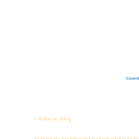
< Voltar ao Blog
#caisdavilla
#melhorrestaurantevilareal
#cais