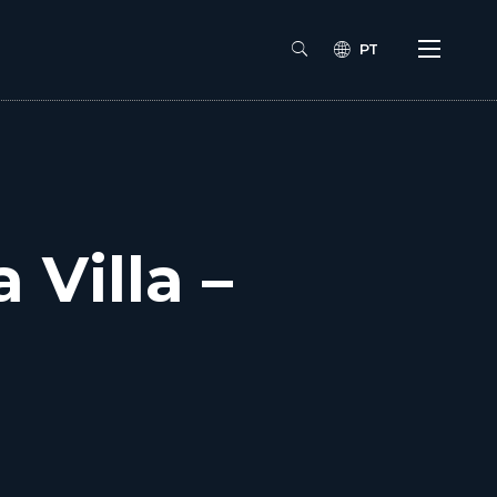
PT
 Villa –