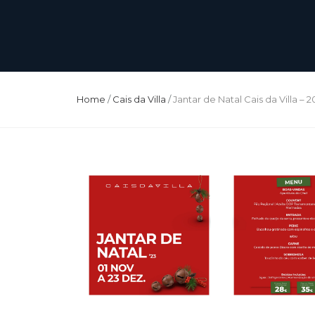
Home
/
Cais da Villa
/
Jantar de Natal Cais da Villa – 