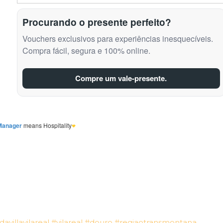
davillavilareal
#vilareal
#douro
#regiaotransmontana