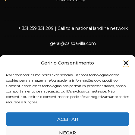
+ 351 259 351 209
| Call to a national landline network
geral@caisdavilla.com
Rua Monsenhor Jerónimo do Amaral,
Gerir o Consentimento
5000-570 Vila Real
Para fornecer as melhores experiências, usamos tecnologias como
cookies para armazenar e/ou aceder a informações do dispositivo.
Consentir com essas tecnologias nos permitirá processar dados, como
comportamento de navegação ou IDs exclusivos neste site. Não
consentir ou retirar o consentimento pode afetar negativamante certos
recursos e funções.
ACEITAR
Deixe-nos a sua opinião
NEGAR